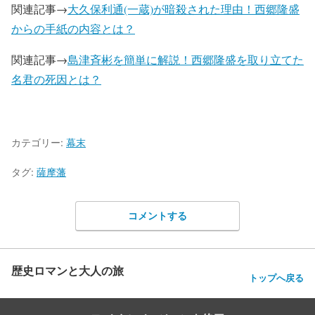
関連記事→
大久保利通(一蔵)が暗殺された理由！西郷隆盛
からの手紙の内容とは？
関連記事→
島津斉彬を簡単に解説！西郷隆盛を取り立てた
名君の死因とは？
カテゴリー:
幕末
タグ:
薩摩藩
コメントする
歴史ロマンと大人の旅
トップへ戻る