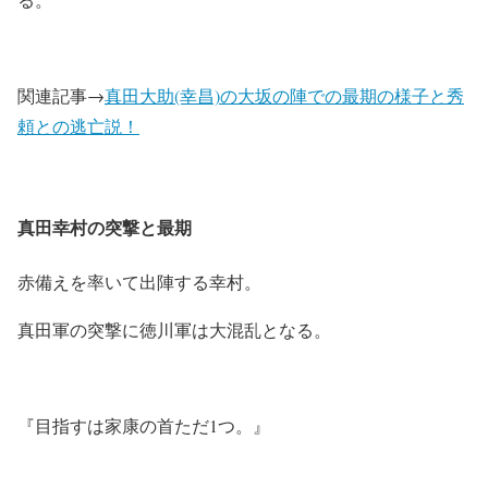
関連記事→
真田大助(幸昌)の大坂の陣での最期の様子と秀
頼との逃亡説！
真田幸村の突撃と最期
赤備えを率いて出陣する幸村。
真田軍の突撃に徳川軍は大混乱となる。
『目指すは家康の首ただ1つ。』