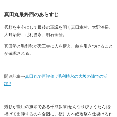
真田丸最終回のあらすじ
秀頼を中心にして最後の軍議を開く真田幸村、大野治長、
大野治房、毛利勝永、明石全登。
真田勢と毛利勢が天王寺に人を構え、敵を引きつけること
が確認される。
関連記事→
真田丸で再評価!?毛利勝永の大坂の陣での活
躍!!
秀頼が豊臣の旗印である千成瓢箪(せんなりびょうたん)を
掲げて出陣するのを合図に、徳川方へ総攻撃を仕掛ける作