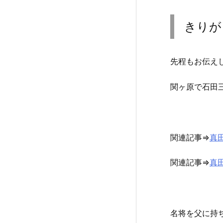
きりが
先程もお伝え
関ヶ原で石田
関連記事⇒
真
関連記事⇒
真
名将を父に持