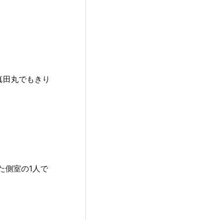
真田丸でもきり
た側室の1人で