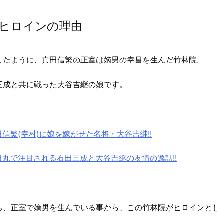
ヒロインの理由
したように、真田信繁の正室は嫡男の幸昌を生んだ竹林院。
三成と共に戦った大谷吉継の娘です。
田信繁(幸村)に娘を嫁がせた名将・大谷吉継!!
田丸で注目される石田三成と大谷吉継の友情の逸話!!
ち、正室で嫡男を生んでいる事から、この竹林院がヒロインと