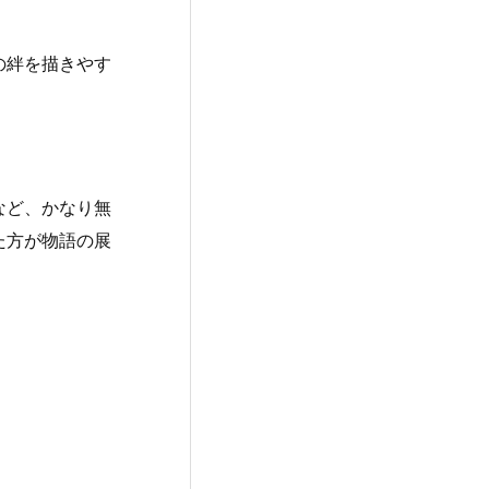
の絆を描きやす
など、かなり無
た方が物語の展
。