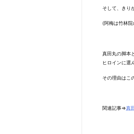
そして、きり
(阿梅は竹林
真田丸の脚本
ヒロインに選
その理由はこ
関連記事⇒
真