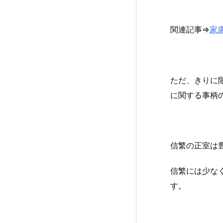
関連記事⇒
家
ただ、きりに
に関する事柄
信繁の正室は
信繁には少な
す。