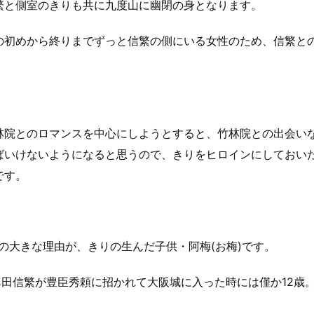
繁と側室のきりも共に九度山に幽閉の身となります。
の初めから終りまでずっと信繁の側にいる女性のため、信繁と
林院とのロマンスを中心にしようとすると、竹林院との出会い
ばいけないようになると思うので、きりをヒロインにしておい
です。
の大きな理由が、きりの生んだ子供・阿梅(お梅)です。
真田信繁が豊臣秀頼に招かれて大阪城に入った時には僅か12歳