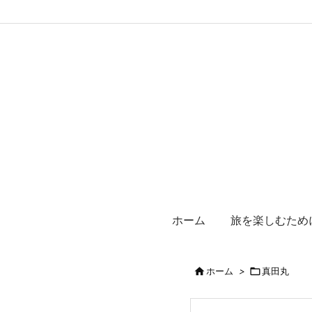
ホーム
旅を楽しむため

ホーム
>

真田丸