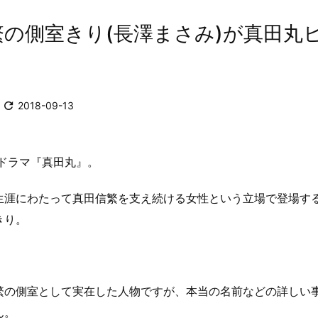
繁の側室きり(長澤まさみ)が真田丸

2018-09-13
河ドラマ『真田丸』。
生涯にわたって真田信繁を支え続ける女性という立場で登場す
きり。
繁の側室として実在した人物ですが、本当の名前などの詳しい
ん。