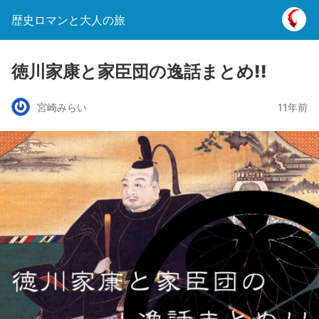
歴史ロマンと大人の旅
徳川家康と家臣団の逸話まとめ!!
宮崎みらい
11年前