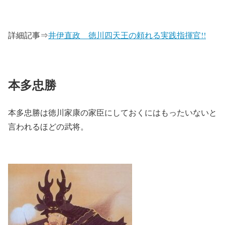
詳細記事⇒
井伊直政＿徳川四天王の頼れる実践指揮官!!
本多忠勝
本多忠勝は徳川家康の家臣にしておくにはもったいないと
言われるほどの武将。