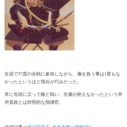
生涯で57度の合戦に参加しながら、傷を負う事は1度もな
かったというほど用兵が巧みだった。
常に先頭に立って敵と戦い、生傷が絶えなかったという井
伊直政とは対照的な指揮官。
詳細記事⇒
徳川四天王_本多忠勝と蜻蛉切!!