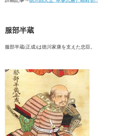
服部半蔵
服部半蔵(正成)は徳川家康を支えた忠臣。