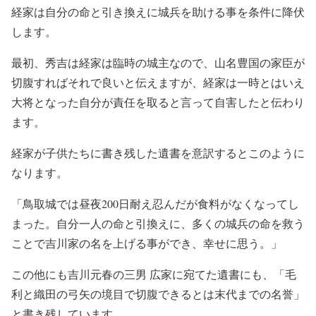
経家は自分の命と引き換えに城兵を助ける事を条件に降伏
します。
最初、秀吉は経家は臨時の城主なので、山名豊国の家臣が
切腹すればそれで良いと伝えますが、経家は一時とはいえ
大将となった自分が責任を取ると言って自害したと伝わり
ます。
経家が子供たちに書き残した遺書を意訳するとこのように
なります。
「鳥取城では昼夜200日耐え忍んだが食料がなくなってし
まった。自分一人の命と引換えに、多くの城兵の命を救う
ことで吉川家の名を上げる事ができ、幸せに思う。」
この他にも吉川元春の三男 広家に宛てた遺書にも、「毛
利と織田の弓矢の境目で切腹できるとは末代までの名誉」
と書き残しています。