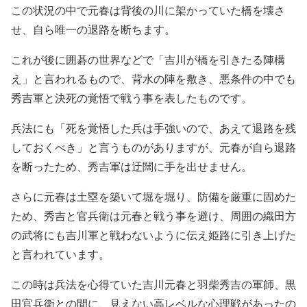
この状況の中で元春は背後の川に架かっていた橋を壊さ
せ、自ら唯一の退路を断ちます。
これが後に囲碁の世界などで「吉川が橋を引きたる陣構
え」と言われるもので、背水の陣を敷き、悪条件の中でも
秀吉軍と決死の覚悟で戦う事を表したものです。
兵法にも「死を覚悟した兵は手強いので、あえて退路を残
しておくべき」と言うものがありますが、元春が自ら退路
を断ったため、秀吉軍は迂闊に手を出せません。
さらに元春は土塁を築いて堀を堀り、防備を厳重に固めた
ため、秀吉と官兵衛は元春と戦う事を避け、周囲の織田方
の武将にも吉川軍と戦わないように伝え姫路に引き上げた
と言われています。
この時は兵法を心得ていた吉川元春と羽柴秀吉の軍師、黒
田官兵衛との間に、見えない高レベルな心理戦があったの