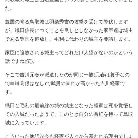
た。
豊国の篭る鳥取城は羽柴秀吉の攻撃を受けて降伏します
が、織田信長につくことを良しとしなかった家臣達は城主
である豊国を追放し、毛利に代わりの城主を要請します。
家臣に追放される城主ってどれだけ人望がないのかという
話ですね(笑)。
そこで吉川元春が派遣したのが同じ一族(元春は養子なの
で血縁関係はなし)で武勇の誉れが高かった吉川経家で
す。
織田と毛利の最前線の城の城主となった経家は死を覚悟し
ての入城だったようで、このとき自分の首桶を持って鳥取
城に入っています。
こういった逸話が今も経家が人々から慕われる理由でしょ