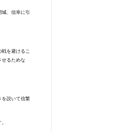
開城、信幸に引
の戦を避けるこ
させるためな
さを説いて信繁
す。