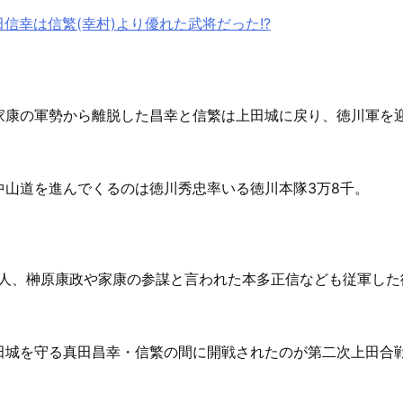
田信幸は信繁(幸村)より優れた武将だった!?
家康の軍勢から離脱した昌幸と信繁は上田城に戻り、徳川軍を
中山道を進んでくるのは徳川秀忠率いる徳川本隊3万8千。
1人、榊原康政や家康の参謀と言われた本多正信なども従軍した
田城を守る真田昌幸・信繁の間に開戦されたのが第二次上田合