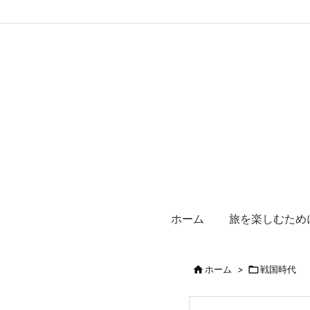
ホーム
旅を楽しむため

ホーム
>

戦国時代