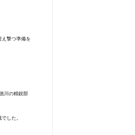
迎え撃つ準備を
徳川の精鋭部
戦でした。