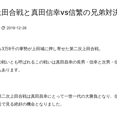
田合戦と真田信幸vs信繁の兄弟対決

2019-12-26
る3万8千の軍勢が上田城に押し寄せた第二次上田合戦。
の戦いとも呼ばれるこの戦いは真田昌幸の長男・信幸と次男・
もあります。
第二次上田合戦は真田昌幸にとって一世一代の大勝負となり、
近で見る絶好の機会となりました。