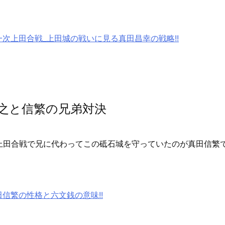
一次上田合戦_上田城の戦いに見る真田昌幸の戦略!!
之と信繁の兄弟対決
上田合戦で兄に代わってこの砥石城を守っていたのが真田信繁
田信繁の性格と六文銭の意味!!