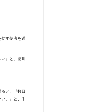
を促す使者を送
しい』と、徳川
送ると、『数日
いい。』と、手