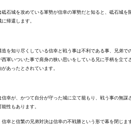
は砥石城を攻めている軍勢が信幸の軍勢だと知ると、砥石城を
城に帰還します。
構造を知り尽くしている信幸と戦う事は不利である事、兄弟で
が西軍いついた事で肩身の狭い思いをしている兄に手柄を立て
由があったとされています。
は信幸が、かつて自分が守った城に立て籠もり、戦う事の無謀
可能性もあります。
、信幸と信繁の兄弟対決は信幸の不戦勝という形で幕を閉じま