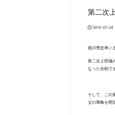
第二次上

2015-07-24
徳川秀忠率い
第二次上田城
なった合戦で
そして、この
父の軍略を間