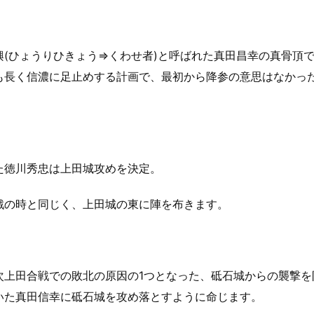
興(ひょうりひきょう⇒くわせ者)と呼ばれた真田昌幸の真骨頂
も長く信濃に足止めする計画で、最初から降参の意思はなかっ
た徳川秀忠は上田城攻めを決定。
戦の時と同じく、上田城の東に陣を布きます。
次上田合戦での敗北の原因の1つとなった、砥石城からの襲撃を
いた真田信幸に砥石城を攻め落とすように命じます。