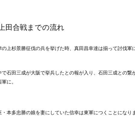
上田合戦までの流れ
津の上杉景勝征伐の兵を挙げた時、真田昌幸達は揃って討伐軍
中で石田三成が大阪で挙兵したとの報が入り、石田三成との繋
西軍に。
臣・本多忠勝の娘を妻にしていた信幸は東軍につくことになり