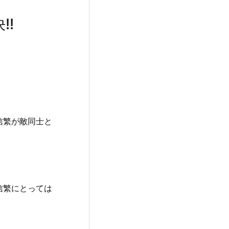
!!
信繁が敵同士と
信繁にとっては