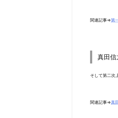
関連記事⇒
第
真田信
そして第二次
関連記事⇒
真