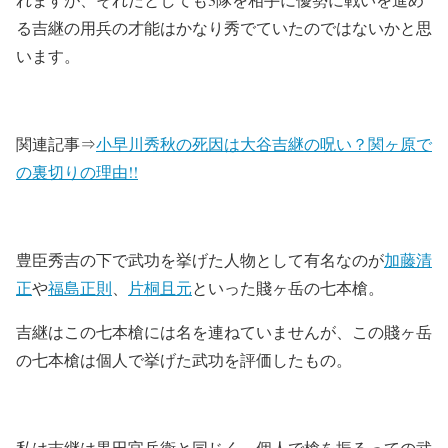
る吉継の用兵の才能はかなり秀でていたのではないかと思
います。
関連記事⇒
小早川秀秋の死因は大谷吉継の呪い？関ヶ原で
の裏切りの理由!!
豊臣秀吉の下で武功を挙げた人物として有名なのが
加藤清
正
や
福島正則
、
片桐且元
といった賤ヶ岳の七本槍。
吉継はこの七本槍には名を連ねていませんが、この賤ヶ岳
の七本槍は個人で挙げた武功を評価したもの。
私は吉継は黒田官兵衛と同じく、個人で槍を振るっての武