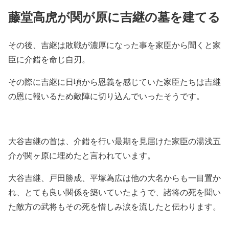
藤堂高虎が関が原に吉継の墓を建てる
その後、吉継は敗戦が濃厚になった事を家臣から聞くと家
臣に介錯を命じ自刃。
その際に吉継に日頃から恩義を感じていた家臣たちは吉継
の恩に報いるため敵陣に切り込んでいったそうです。
大谷吉継の首は、介錯を行い最期を見届けた家臣の湯浅五
介が関ヶ原に埋めたと言われています。
大谷吉継、戸田勝成、平塚為広は他の大名からも一目置か
れ、とても良い関係を築いていたようで、諸将の死を聞い
た敵方の武将もその死を惜しみ涙を流したと伝わります。