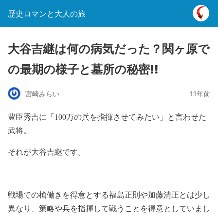
歴史ロマンと大人の旅
大谷吉継は何の病気だった？関ヶ原で
の最期の様子と墓所の秘密!!
宮崎みらい
11年前
豊臣秀吉に「100万の兵を指揮させてみたい」と言わせた
武将。
それが大谷吉継です。
戦場での槍働きを得意とする福島正則や加藤清正とは少し
異なり、策略や兵を指揮して戦うことを得意としていまし