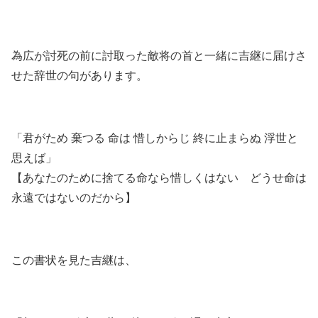
為広が討死の前に討取った敵将の首と一緒に吉継に届けさ
せた辞世の句があります。
「君がため 棄つる 命は 惜しからじ 終に止まらぬ 浮世と
思えば」
【あなたのために捨てる命なら惜しくはない どうせ命は
永遠ではないのだから】
この書状を見た吉継は、