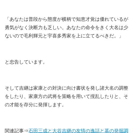
「あなたは普段から態度が横柄で知恵才覚は優れているが
勇気がなく決断力も乏しい。あなたの命令をきく大名は少
ないので毛利輝元と宇喜多秀家を上に立てるべきだ。」
と忠告しています。
そして吉継は家康との対決に向け書状を発し諸大名の調整
をしたり、家康方の武将を策略を用いて撹乱したりと、そ
の才能を存分に発揮します。
関連記事⇒
石田三成と大谷吉継の友情の逸話と墓の発掘調