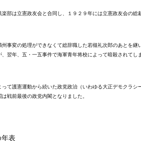
倶楽部は立憲政友会と合同し、１９２９年には立憲政友会の総
満州事変の処理ができなくて総辞職した若槻礼次郎のあとを継
が、翌年、五・一五事件で海軍青年将校によって暗殺されてし
よって護憲運動から続いた政党政治（いわゆる大正デモクラシ
閣は戦前最後の政党内閣となりました。
の年表