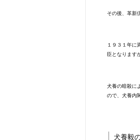
その後、革新
１９３１年に
臣となります
犬養の暗殺に
ので、犬養内
犬養毅