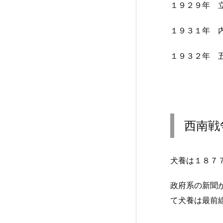
１９２９年 
１９３１年 
１９３２年 
西南戦
犬養は１８７
政府系の新聞
て犬養は最前