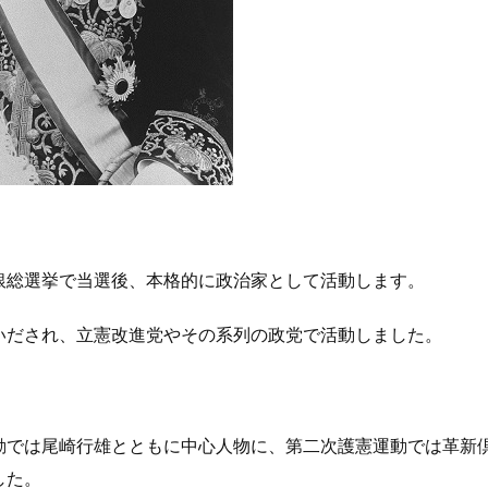
銀総選挙で当選後、本格的に政治家として活動します。
いだされ、立憲改進党やその系列の政党で活動しました。
動では尾崎行雄とともに中心人物に、第二次護憲運動では革新
した。