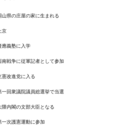
岡山県の庄屋の家に生まれる
上京
慶應義塾に入学
西南戦争に従軍記者として参加
立憲改進党に入る
第一回衆議院議員総選挙で当選
大隈内閣の文部大臣となる
第一次護憲運動に参加