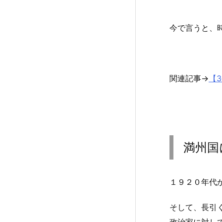
今で言うと、
関連記事→
【
満州国
１９２０年代
そして、長引