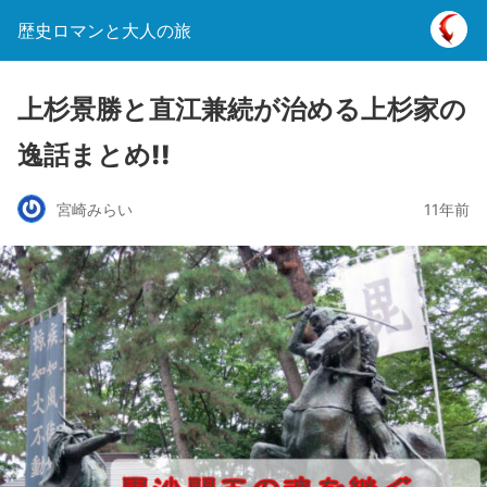
歴史ロマンと大人の旅
上杉景勝と直江兼続が治める上杉家の
逸話まとめ!!
宮崎みらい
11年前