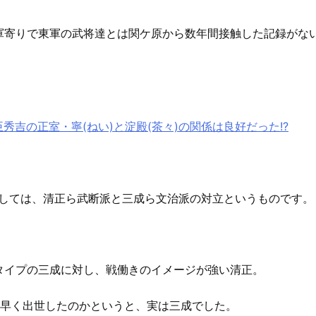
軍寄りで東軍の武将達とは関ケ原から数年間接触した記録がな
臣秀吉の正室・寧(ねい)と淀殿(茶々)の関係は良好だった!?
としては、清正ら武断派と三成ら文治派の対立というものです。
タイプの三成に対し、戦働きのイメージが強い清正。
が早く出世したのかというと、実は三成でした。