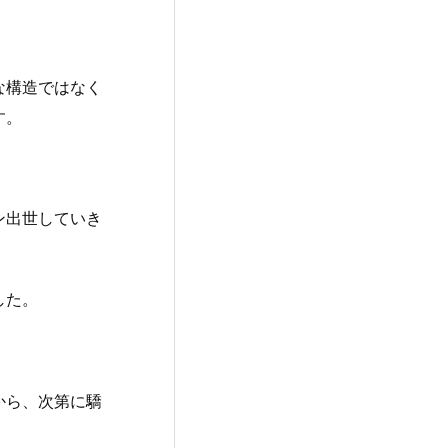
な構造ではなく
す。
ン出世していき
した。
から、次第に驕