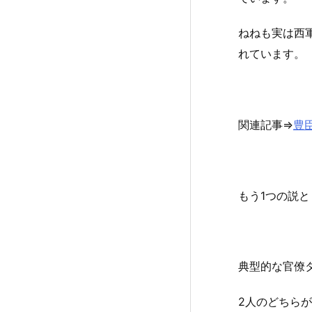
ねねも実は西
れています。
関連記事⇒
豊
もう1つの説
典型的な官僚
2人のどちら