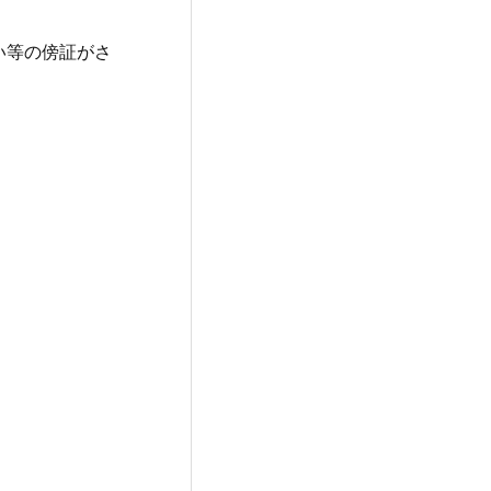
い等の傍証がさ