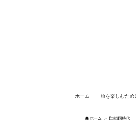
ホーム
旅を楽しむため

ホーム
>

戦国時代