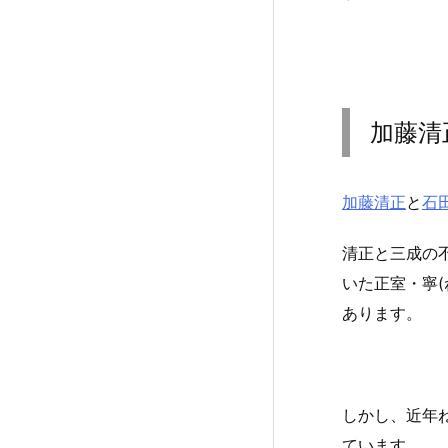
加藤清
加藤清正
と
石
清正と三成の
いた正室・寧
あります。
しかし、近年
ています。