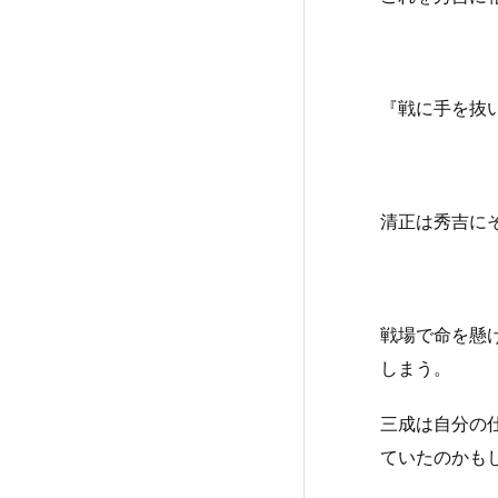
『戦に手を抜
清正は秀吉に
戦場で命を懸
しまう。
三成は自分の
ていたのかも