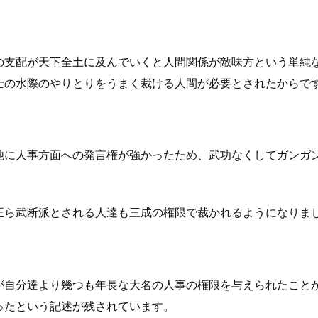
の支配が天下全土に及んでいくと人間関係が敵味方という単純
士の水際のやりとりをうまく裁ける人間が必要とされたからで
他に人事方面への発言権が強かったため、武功なくしてガンガ
正ら武断派とされる人達も三成の権限で裁かれるようになりま
が自分達より幾つも年長な大名の人事の権限を与えられたこと
ったという記述が残されています。