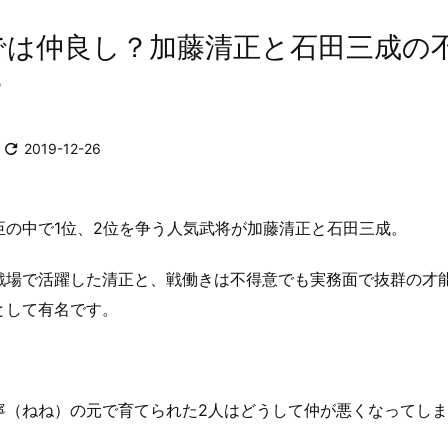
では仲良し？加藤清正と石田三成の
？

2019-12-26
臣の中で1位、2位を争う人気武将が加藤清正と石田三成。
戦場で活躍した清正と、戦働きは不得意でも実務面で抜群の才
として有名です。
寧（ねね）の元で育てられた2人はどうして仲が悪くなってし