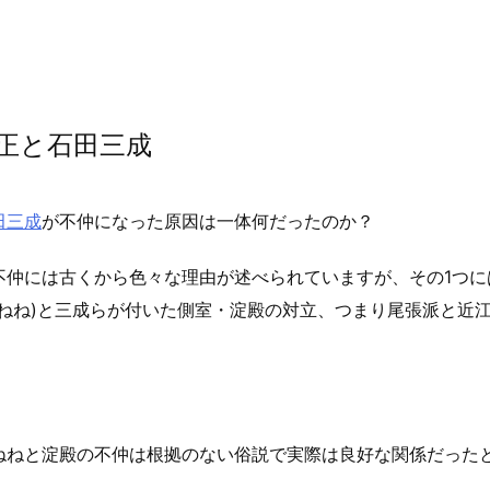
正と石田三成
田三成
が不仲になった原因は一体何だったのか？
不仲には古くから色々な理由が述べられていますが、その1つに
(ねね)と三成らが付いた側室・淀殿の対立、つまり尾張派と近
ねねと淀殿の不仲は根拠のない俗説で実際は良好な関係だった