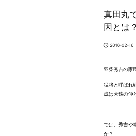
真田丸
因とは

2016-02-16
羽柴秀吉の家
猛将と呼ばれ
成は犬猿の仲
では、秀吉や
か？