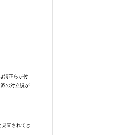
は清正らが付
江派の対立説が
と見直されてき