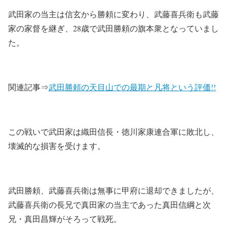
武田家の当主は信玄から勝頼に変わり、武藤喜兵衛も武藤
家の家督を継ぎ、28歳で武田勝頼の旗本衆となっていまし
た。
関連記事⇒
武田勝頼の天目山での最期と凡将という評価!!
この戦いで武田家は織田信長・徳川家康連合軍に敗北し、
壊滅的な損害を受けます。
武田勝頼、武藤喜兵衛は無事に甲府に退却できましたが、
武藤喜兵衛の長兄で真田家の当主であった真田信綱と次
兄・真田昌輝がそろって戦死。