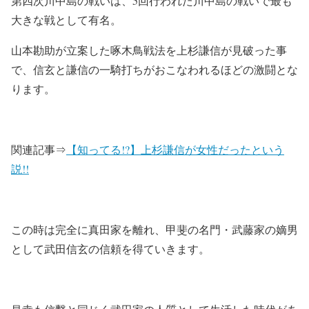
第四次川中島の戦いは、5回行われた川中島の戦いで最も
大きな戦として有名。
山本勘助が立案した啄木鳥戦法を上杉謙信が見破った事
で、信玄と謙信の一騎打ちがおこなわれるほどの激闘とな
ります。
関連記事⇒
【知ってる!?】上杉謙信が女性だったという
説!!
この時は完全に真田家を離れ、甲斐の名門・武藤家の嫡男
として武田信玄の信頼を得ていきます。