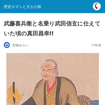
歴史ロマンと大人の旅
武藤喜兵衛と名乗り武田信玄に仕えて
いた頃の真田昌幸!!
宮崎みらい
11年前