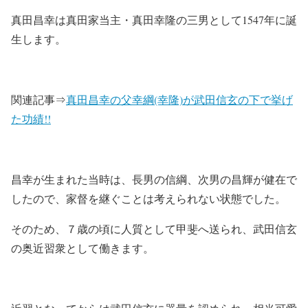
真田昌幸は真田家当主・真田幸隆の三男として1547年に誕
生します。
関連記事⇒
真田昌幸の父幸綱(幸隆)が武田信玄の下で挙げ
た功績!!
昌幸が生まれた当時は、長男の信綱、次男の昌輝が健在で
したので、家督を継ぐことは考えられない状態でした。
そのため、７歳の頃に人質として甲斐へ送られ、武田信玄
の奥近習衆として働きます。