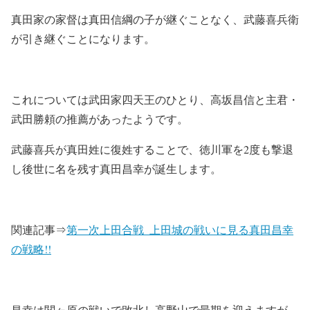
真田家の家督は真田信綱の子が継ぐことなく、武藤喜兵衛
が引き継ぐことになります。
これについては武田家四天王のひとり、高坂昌信と主君・
武田勝頼の推薦があったようです。
武藤喜兵が真田姓に復姓することで、徳川軍を2度も撃退
し後世に名を残す真田昌幸が誕生します。
関連記事⇒
第一次上田合戦_上田城の戦いに見る真田昌幸
の戦略!!
昌幸は関ヶ原の戦いで敗北し高野山で最期を迎えますが、