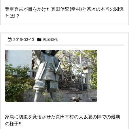
豊臣秀吉が目をかけた真田信繁(幸村)と茶々の本当の関係
とは!？

2016-03-10

戦国時代
家康に切腹を覚悟させた真田幸村の大坂夏の陣での最期
の様子!!