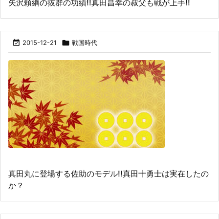
矢沢頼綱の抜群の功績!!真田昌幸の叔父も戦が上手!!

2015-12-21

戦国時代
真田丸に登場する佐助のモデル!!真田十勇士は実在したの
か？