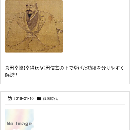
真田幸隆(幸綱)が武田信玄の下で挙げた功績を分りやすく
解説!!

2016-01-10

戦国時代