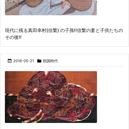
現代に残る真田幸村(信繁) の子孫!!信繁の妻と子供たちの
その後!!

2016-05-21

戦国時代