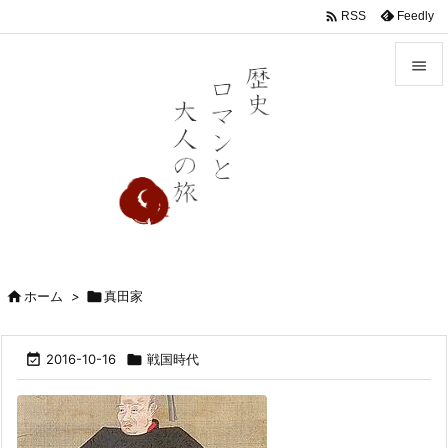

Feedly
RSS


メニュ

前へ

次へ

検索

ホーム
>

真田家

2016-10-16

戦国時代