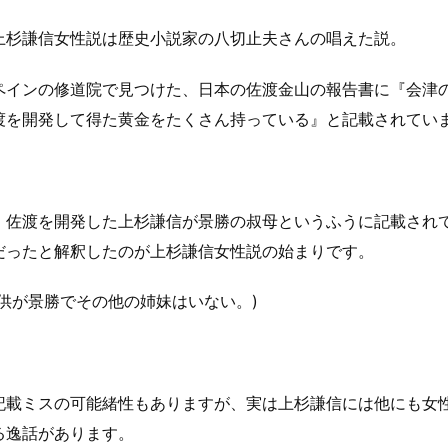
上杉謙信女性説は歴史小説家の八切止夫さんの唱えた説。
ペインの修道院で見つけた、日本の佐渡金山の報告書に『会津の
渡を開発して得た黄金をたくさん持っている』と記載されてい
、佐渡を開発した上杉謙信が景勝の叔母というふうに記載され
だったと解釈したのが上杉謙信女性説の始まりです。
子供が景勝でその他の姉妹はいない。)
記載ミスの可能緒性もありますが、実は上杉謙信には他にも女
る逸話があります。