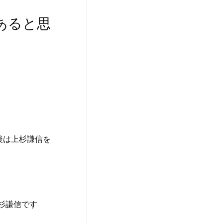
あると思
後は上杉謙信を
杉謙信です