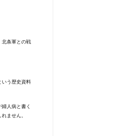
、北条軍との戦
という歴史資料
が婦人病と書く
しれません。