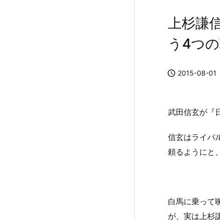
上杉謙
う4つ

2015-08-01
武田信玄が『
信玄はライバ
頼るようにと
白馬に乗って
が、実は上杉