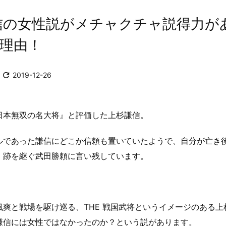
信の女性説がメチャクチャ説得力が
の理由！

2019-12-26
日本無双の名大将』と評価した上杉謙信。
ルであった謙信にどこか信頼も置いていたようで、自分が亡き
、跡を継ぐ武田勝頼に言い残しています。
颯爽と戦場を駆け巡る、THE 戦国武将というイメージのある上
謙信には女性ではなかったのか？という説があります。