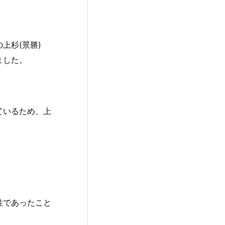
上杉(景勝)
ました。
ているため、上
性であったこと