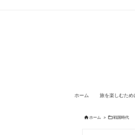
ホーム
旅を楽しむため

ホーム
>

戦国時代