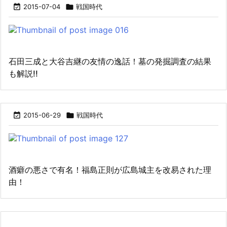

2015-07-04

戦国時代
石田三成と大谷吉継の友情の逸話！墓の発掘調査の結果
も解説!!

2015-06-29

戦国時代
酒癖の悪さで有名！福島正則が広島城主を改易された理
由！