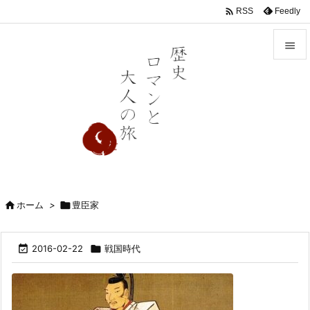

Feedly
RSS


メニュ

前へ

次へ

検索

ホーム
>

豊臣家

2016-02-22

戦国時代