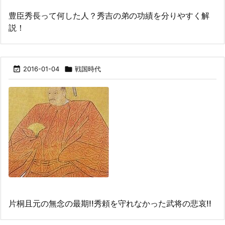
豊臣秀長って何した人？秀吉の弟の功績を分りやすく解
説！

2016-01-04

戦国時代
片桐且元の無念の最期!!秀頼を守れなかった武将の悲哀!!