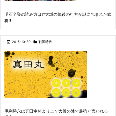
明石全登の読み方は!?大坂の陣後の行方が謎に包まれた武
将!!

2015-10-30

戦国時代
毛利勝永は真田幸村より上？大阪の陣で最強と言われる