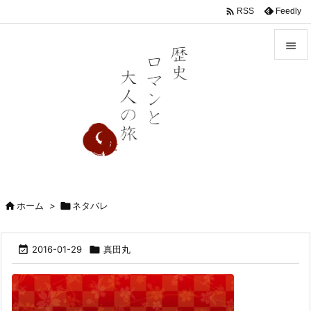

Feedly
RSS


メニュ

前へ

次へ

検索

ホーム
>

ネタバレ

2016-01-29

真田丸