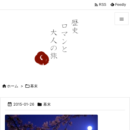

Feedly
RSS


メニュ

前へ

次へ

検索

ホーム
>

幕末

2015-01-26

幕末