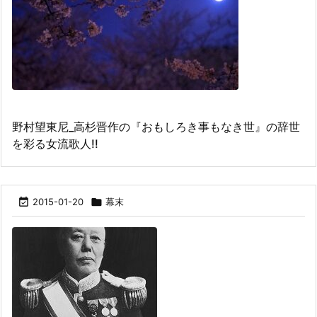
野村望東尼_高杉晋作の『おもしろき事もなき世』の辞世
を彩る女流歌人!!

2015-01-20

幕末