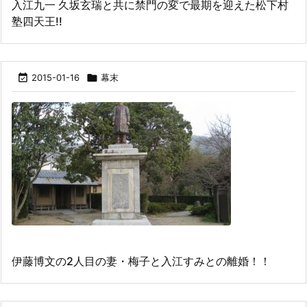
入江九一 久坂玄瑞と共に禁門の変で最期を迎えた松下村
塾四天王!!

2015-01-16

幕末
伊藤博文の2人目の妻・梅子と入江すみとの離婚！！