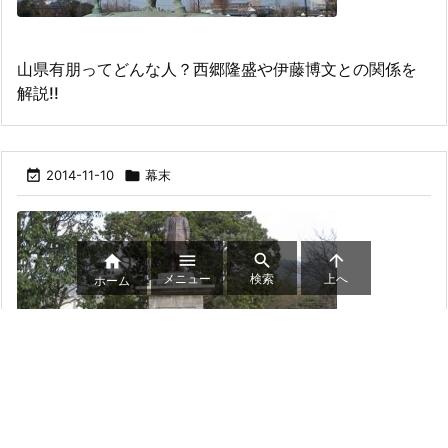
山県有朋ってどんな人？西郷隆盛や伊藤博文との関係を
解説!!

2014-11-10

幕末




メニュー
検索
上へ
ホーム
5分で分かる伊藤博文！吉田松陰の評価や暗殺時の最期の