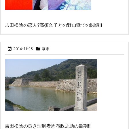
吉田松陰の恋人?高須久子との野山獄での関係!!

2014-11-15

幕末
吉田松陰の良き理解者周布政之助の最期!!