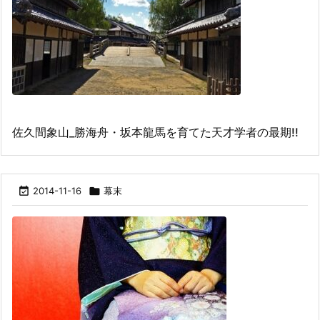
佐久間象山_勝海舟・坂本龍馬を育てた天才学者の最期!!

2014-11-16

幕末