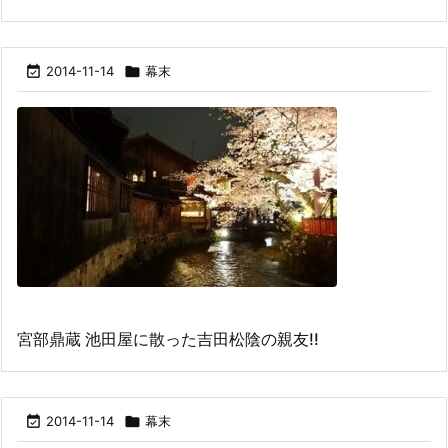

2014-11-14

幕末
宮部鼎蔵 池田屋に散った吉田松陰の親友!!

2014-11-14

幕末