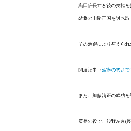
織田信長亡き後の実権を
敵将の山路正国を討ち取
その活躍により与えられ
関連記事→
酒癖の悪さで
また、加藤清正の武功を
慶長の役で、浅野左京(長