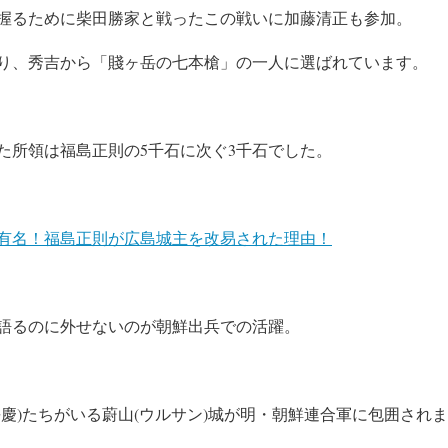
握るために柴田勝家と戦ったこの戦いに加藤清正も参加。
り、秀吉から「賤ヶ岳の七本槍」の一人に選ばれています。
た所領は福島正則の5千石に次ぐ3千石でした。
有名！福島正則が広島城主を改易された理由！
語るのに外せないのが朝鮮出兵での活躍。
慶)たちがいる蔚山(ウルサン)城が明・朝鮮連合軍に包囲され